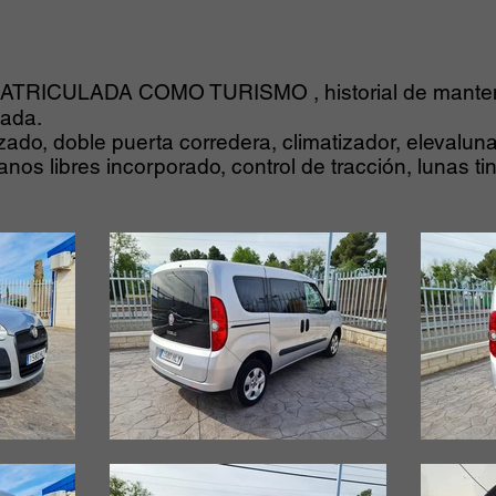
ATRICULADA COMO TURISMO , historial de manten
zada.
ado, doble puerta corredera, climatizador, elevaluna
os libres incorporado, control de tracción, lunas tin