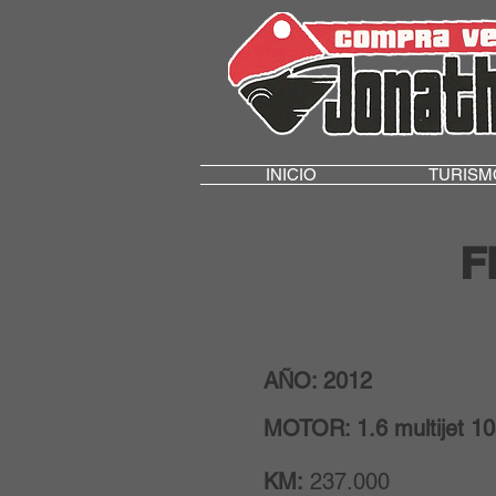
INICIO
TURISM
F
AÑO: 2012
MOTOR: 1.6 multijet 1
KM:
237.000