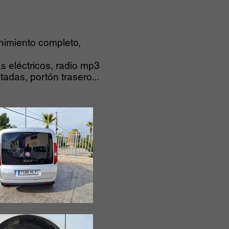
imiento completo,
s eléctricos, radio mp3
tadas, portón trasero...