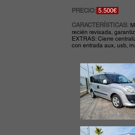
PRECIO:
5.500€
CARACTERÍSTICAS:
M
recién revisada, garanti
EXTRAS: Cierre centraliz
con entrada aux, usb, man