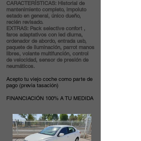
CARACTERÍSTICAS: Historial de
mantenimiento completo, impoluto
estado en general, único dueño,
recién revisado.
EXTRAS: Pack selective confort ,
faros adaptativos con led diurna,
ordenador de abordo, entrada usb,
paquete de iluminación, parrot manos
libres, volante multifunción, control
de velocidad, sensor de presión de
neumáticos.
Acepto tu viejo coche como parte de
pago (previa tasación)
FINANCIACIÓN 100% A TU MEDIDA