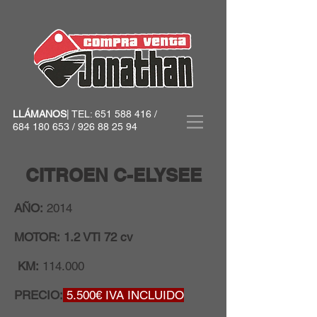
LLÁMANOS
| TEL:
651 588 416
/
684 180 653
/
926 88 25 94
CITROEN C-ELYSEE
AÑO:
2014
MOTOR: 1.2 VTi 72 cv
KM:
114.000
PRECIO:
5.500
€ IVA INCLUIDO