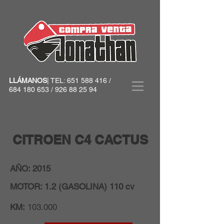
LLÁMANOS
| TEL:
651 588 416
/
684 180 653
/
926 88 25 94
CITROEN C4 CACTUS
AÑO: 2015
MOTOR: 1.2 (GASOLINA) 110 cv
KM:
103.000