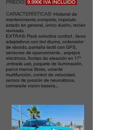
PRECIO:
9.990€ IVA INCLUIDO
CARACTERÍSTICAS:
Historial de
mantenimiento completo, impoluto
estado en general, único dueño, recién
revisado.
EXTRAS: Pack selective confort , faros
adaptativos con led diurna, ordenador
de abordo, pantalla tactil con GPS,
sensores de aparcamiento , espejos
eléctricos, llantas de aleación en 17"
,entrada usb, paquete de iluminación,
parrot manos libres, volante
multifunción, control de velocidad,
sensor de presión de neumáticos,
camarade visión trasera...