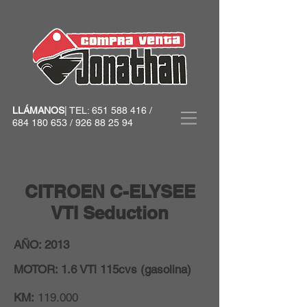
LLÁMANOS
| TEL:
651 588 416
/
684 180 653
/
926 88 25 94
CITROEN C-ELYSEE
VTI Seduction
AÑO: 2013
MOTOR: 1.6 VTi 115cvs (gasolina)
KM:
119.000