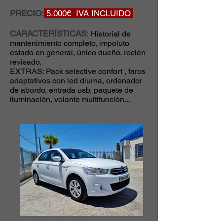
PRECIO:
5.000€ IVA INCLUIDO
CARACTERÍSTICAS:
Historial de
mantenimiento completo, impoluto
estado en general, único dueño, recién
revisado.
EXTRAS: Pack selective confort , faros
adaptativos con led diurna, ordenador
de abordo, entrada usb, paquete de
iluminación, volante multifunción...