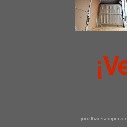
¡V
jonathan-comprave