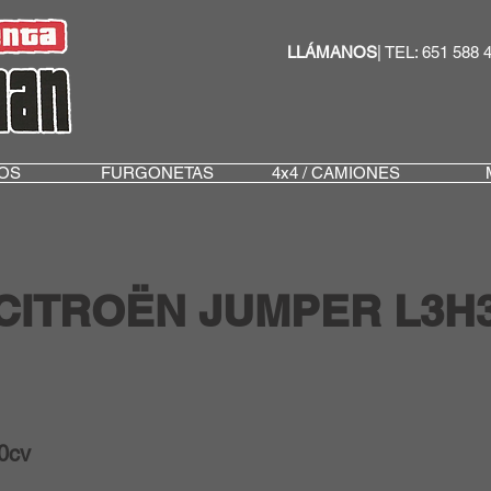
LLÁMANOS
| TEL: 651 588 
OS
FURGONETAS
4x4 / CAMIONES
CITROËN JUMPER L3H
0cv