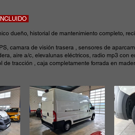
 INCLUIDO
ico dueño, historial de mantenimiento completo, rec
 camara de visión trasera , sensores de aparcamien
dera, aire a/c, elevalunas eléctricos, radio mp3 con
rol de tracción , caja completamente forrada en made