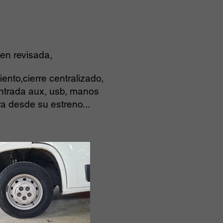
ien revisada,
to,cierre centralizado,
 entrada aux, usb, manos
ra desde su estreno...