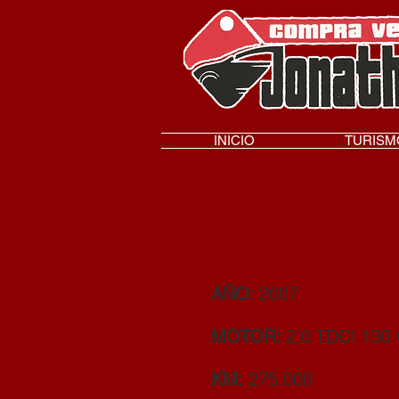
INICIO
TURISM
AÑO:
2007
MOTOR:
2.0 TDCI 13
KM:
275.000