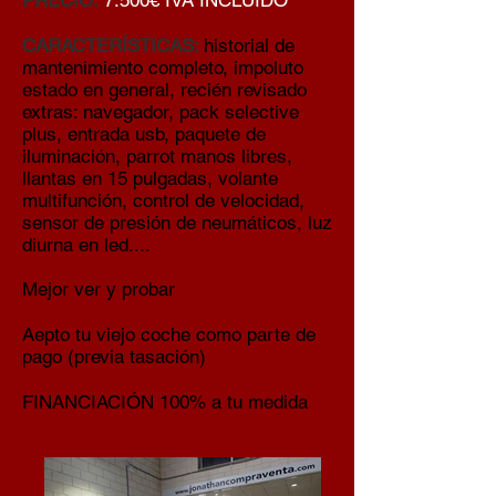
PRECIO:
7.500€ IVA INCLUIDO
CARACTERÍSTICAS:
historial de
mantenimiento completo, impoluto
estado en general, recién revisado
extras: navegador, pack selective
plus, entrada usb, paquete de
iluminación, parrot manos libres,
llantas en 15 pulgadas, volante
multifunción, control de velocidad,
sensor de presión de neumáticos, luz
diurna en led....
Mejor ver y probar
Aepto tu viejo coche como parte de
pago (previa tasación)
FINANCIACIÓN 100% a tu medida