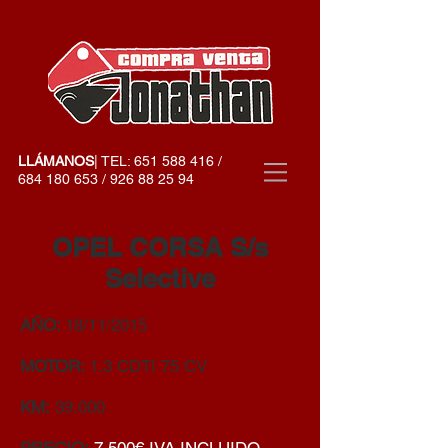
LLÁMANOS
| TEL:
651 588 416
/
684 180 653
/
926 88 25 94
OPEL CORSA S/s
Selective
AÑO:
18/11/2015
MOTOR:
1.3 CDTI 75 CV
KM:
39.000