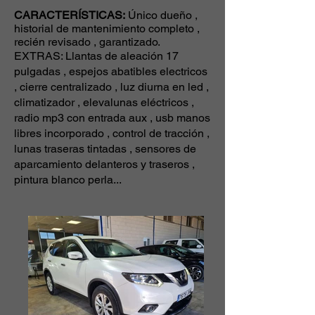
CARACTERÍSTICAS:
Único dueño ,
historial de mantenimiento completo ,
recién revisado , garantizado.
EXTRAS: Llantas de aleación 17
pulgadas , espejos abatibles electricos
, cierre centralizado , luz diurna en led ,
climatizador , elevalunas eléctricos ,
radio mp3 con entrada aux , usb manos
libres incorporado , control de tracción ,
lunas traseras tintadas , sensores de
aparcamiento delanteros y traseros ,
pintura blanco perla...