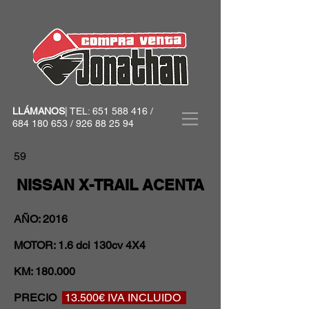
LLÁMANOS
| TEL:
651 588 416
/
684 180 653
/
926 88 25 94
59
NISSAN X-TRAIL ACENTA
AÑO: 2016
MOTOR: 1.6 dci 130cv 4X4
KM: 180
.000
PRECIO
13.500€ IVA INCLUIDO