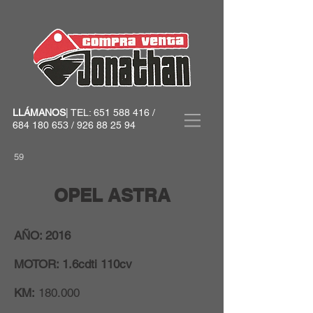
LLÁMANOS
| TEL:
651 588 416
/
684 180 653
/
926 88 25 94
59
OPEL ASTRA
AÑO: 2016
MOTOR: 1.6cdti 110cv
KM:
180.000