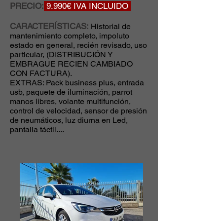
PRECIO:
9.990€ IVA INCLUIDO
CARACTERÍSTICAS:
Historial de
mantenimiento completo, impoluto
estado en general, recién revisado, uso
particular, (DISTRIBUCIÓN Y
EMBRAGUE RECIEN CAMBIADO
CON FACTURA).
EXTRAS: Pack business plus, entrada
usb, paquete de iluminación, parrot
manos libres, volante multifunción,
control de velocidad, sensor de presión
de neumáticos, luz diurna en Led,
pantalla táctil....