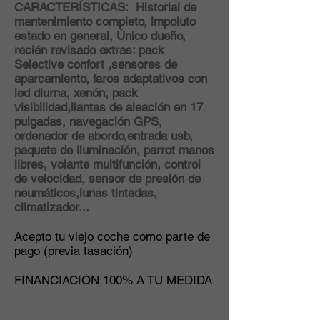
CARACTERÍSTICAS: Historial de
mantenimiento completo, impoluto
estado en general, Único dueño,
recién revisado extras: pack
Selective confort ,sensores de
aparcamiento, faros adaptativos con
led diurna,
xenón
, pack
visibilidad,llantas de aleación en 17
pulgadas, navegación GPS,
ordenador de abordo,entrada usb,
paquete de iluminación, parrot manos
libres, volante multifunción, control
de velocidad, sensor de presión de
neumáticos,lunas tintadas,
climatizador...
Acepto tu viejo coche como parte de
pago (previa tasación)
FINANCIACIÓN 100% A TU MEDIDA