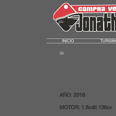
INICIO
TURISM
59
AÑO: 2016
MOTOR: 1.6cdti 136cv