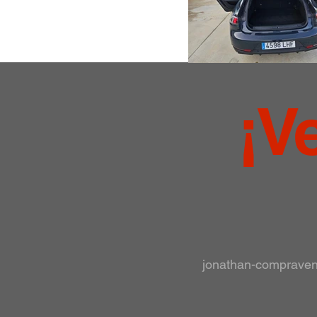
¡V
jonathan-comprave