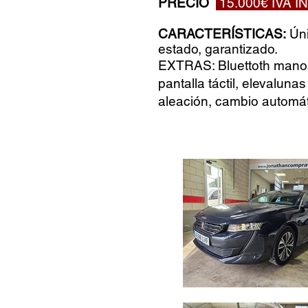
PRECIO
15.000€ IVA 
CARACTERÍSTICAS:
Úni
estado, garantizado.
EXTRAS: Bluettoth manos l
pantalla táctil, elevalunas
aleación, cambio automát