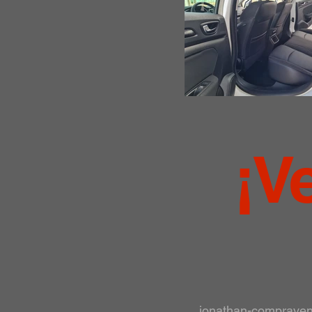
¡V
jonathan-comprave