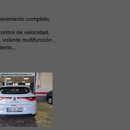
tenimiento completo,
control de velocidad,
 volante multifunción ,
ento...