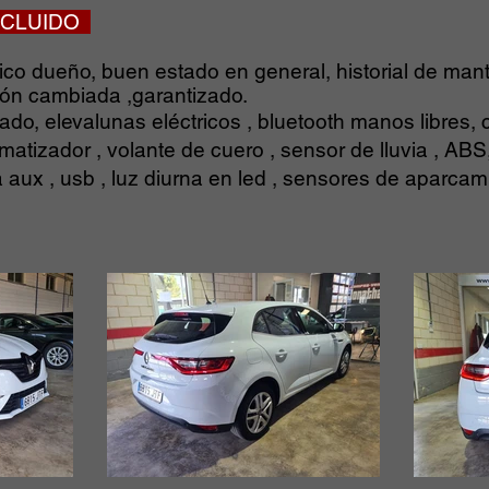
INCLUIDO
co dueño, buen estado en general, historial de man
ción cambiada ,garantizado.
do, elevalunas eléctricos , bluetooth manos libres, 
matizador , volante de cuero , sensor de lluvia , ABS,
aux , usb , luz diurna en led , sensores de aparcami