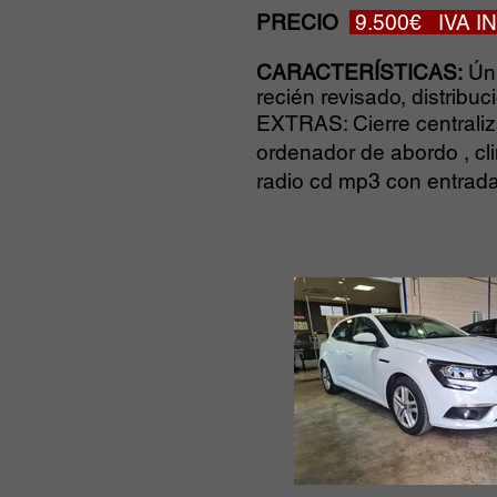
PRECIO
9.500€ IVA 
CARACTERÍSTICAS:
Úni
recién revisado, distribu
EXTRAS: Cierre centraliza
ordenador de abordo , cli
radio cd mp3 con entrada 