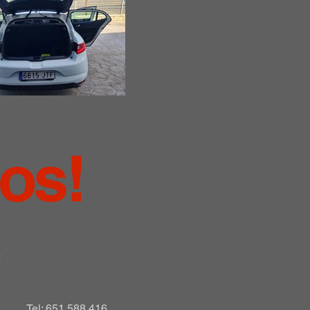
nos!
!
Tel: 651 588 416