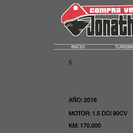
INICIO
TURISM
5
AÑO: 2016
MOTOR: 1.5 DCI 90CV
KM: 170.
000