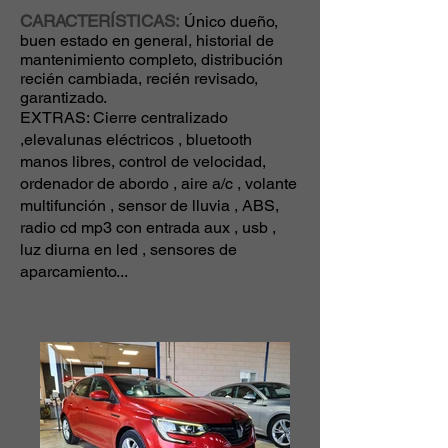
CARACTERÍSTICAS:
Único dueño,
buen estado en general, historial de
mantenimiento completo, distribución
recién cambiada, recién revisado,
garantizado.
EXTRAS: Cierre centralizado
,elevalunas eléctricos , bluetooth
manos libres, control de velocidad,
ordenador de abordo , aire a/c , volante
multifunción , sensor de lluvia , ABS,
radio cd mp3 con entrada aux , usb ,
luz diurna en led , sensores de
aparcamiento...