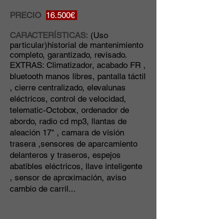
PRECIO
16.500€
CARACTERÍSTICAS:
(Uso
particular)historial de mantenimiento
completo, garantizado, revisado.
EXTRAS: Climatizador, acabado FR ,
bluetooth manos libres, pantalla táctil
, cierre centralizado, elevalunas
eléctricos, control de velocidad,
telematic-Octobox, ordenador de
abordo, radio cd mp3, llantas de
aleación 17" , camara de visión
trasera ,sensores de aparcamiento
delanteros y traseros, espejos
abatibles eléctricos, llave inteligente
, sensor de aproximación, aviso
cambio de carril...