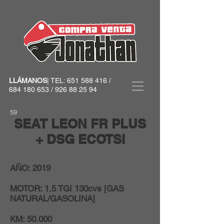
LLÁMANOS
| TEL:
651 588 416
/
684 180 653
/
926 88 25 94
59
SEAT LEON FR PLUS
+ DSG ECOTSI
AÑO: 2019
MOTOR: 1.5 TGI 130cvs [GAS
NATURAL/GASOLINA]
KM: 50.000