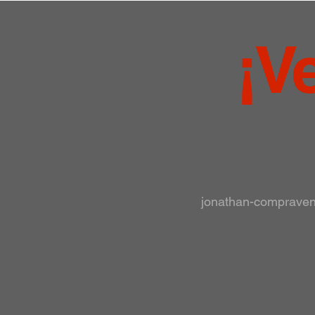
¡V
jonathan-comprave