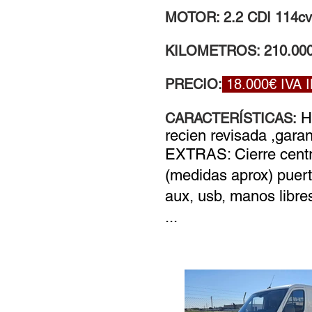
MOTOR: 2.2 CDI 114cv 
KILOMETROS: 210.00
PRECIO:
18.0
00€ IVA 
H
CARACTERÍSTICAS:
recien revisada ,garan
EXTRAS: Cierre centra
(medidas aprox) puerta
aux, usb, manos libres
...