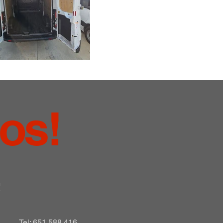
nos!
!
Tel: 651 588 416