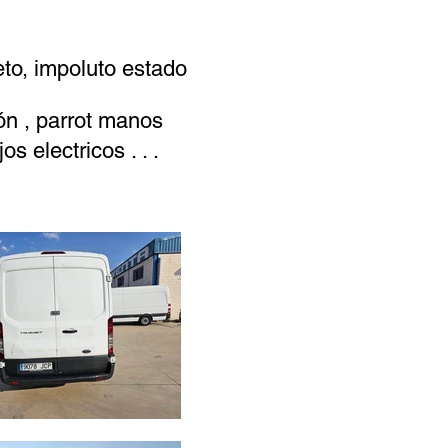
to, impoluto estado
ón , parrot manos
s electricos . . .