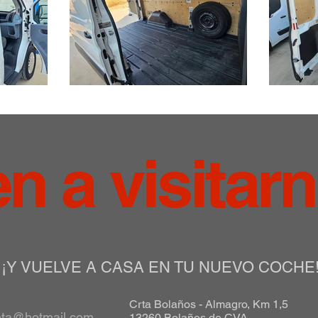
en a visitar
¡Y VUELVE A CASA EN TU NUEVO COCHE
Crta Bolaños - Almagro, Km 1,5
nta@hotmail.com
13260 Bolaños de CVA