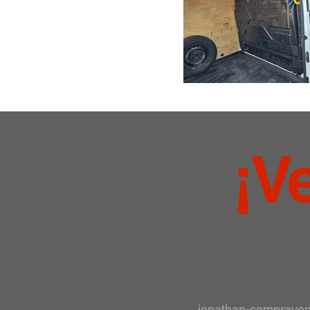
¡V
jonathan-comprave