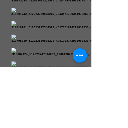
¡Ven a
visitarnos!
¡Y VUELVE A CASA EN TU
NUEVO COCHE!