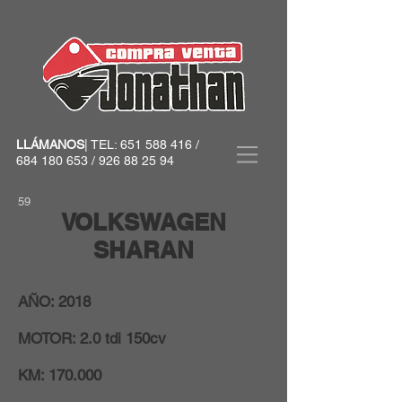
LLÁMANOS
| TEL:
651 588 416
/
684 180 653
/
926 88 25 94
59
VOLKSWAGEN
SHARAN
AÑO: 2018
MOTOR: 2.0 tdi 150cv
KM: 170.000