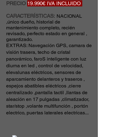
PRECIO
19.990€ IVA INCLUIDO
CARACTERÍSTICAS:
NACIONAL
,único dueño, historial de
mantenimiento completo, recién
revisado, perfecto estado en general ,
garantizado.
EXTRAS: Navegación GPS, camara de
visión trasera, techo de cristal
panorámico, faroS inteligente con luz
diurna en led , control de velocidad,
elevalunas eléctricos, sensores de
aparcamiento delanteros y traseros ,
espejos abatibles eléctricos ,cierre
centralizado ,pantalla tactil ,llantas de
aleación en 17 pulgadas ,climatizador,
star/stop ,volante multifunción , portón
electrico, puertas laterales electricas...