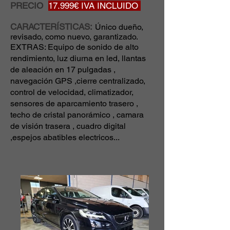
PRECIO
17.999
€ IVA INCLUIDO
CARACTERÍSTICAS:
Único dueño,
revisado, como nuevo, garantizado.
EXTRAS: Equipo de sonido de alto
rendimiento, luz diurna en led, llantas
de aleación en 17 pulgadas ,
navegación GPS ,cierre centralizado,
control de velocidad, climatizador,
sensores de aparcamiento trasero ,
techo de cristal panorámico , camara
de visión trasera , cuadro digital
,espejos abatibles electricos...