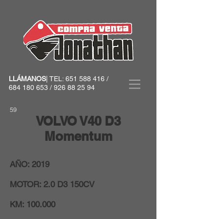
LLÁMANOS
| TEL:
651 588 416
/
684 180 653
/
926 88 25 94
59
VOLVO V40 D3
Momentum
AÑO: 2019
MOTOR: 2.0 D3 150CV
KM: 100.000