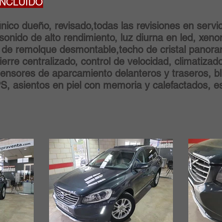
 INCLUIDO
 dueño, revisado,todas las revisiones en servici
onido de alto rendimiento, luz diurna en led, xenon
de remolque desmontable,techo de cristal panora
erre centralizado, control de velocidad, climatizado
,sensores de aparcamiento delanteros y traseros, bl
, asientos en piel con memoria y calefactados, es