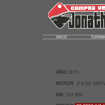
INICIO
TURISM
AÑO:
2015
MOTOR:
2.4 D4 190CV
KM:
124.000