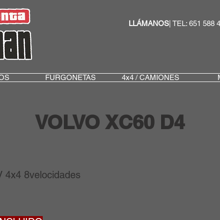
LLÁMANOS
| TEL: 651 588 
OS
FURGONETAS
4x4 / CAMIONES
VOLVO XC60 D4
 4x4 8velocidades