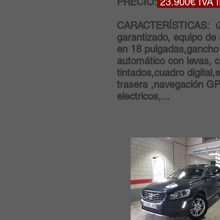
PRECIO:
23.900€ IVA
CARACTERÍSTICAS: único
garantizado, equipo de s
en 18 pulgadas,gancho 
automático con levas, ci
tintados,cuadro digital
trasera ,navegación GPS
electricos,...